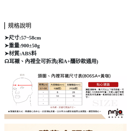
規格說明
➤
尺寸:
57~58cm
➤重量:900
±50g
➤
材質:ABS料
☊耳襯、內裡全可拆洗(和A+醺砂款通用)