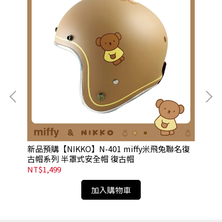
安
新品預購【NIKKO】N-401 miffy米飛兔聯名復
【A
古帽系列 半罩式安全帽 復古帽
罩
NT$1,499
NT
加入購物車