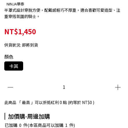
NINJA華泰
半罩式設計穿脫方便，配戴感輕巧不厚重，適合喜歡可愛造型、注
重穿搭氛圍的騎士。
NT$1,450
供貨狀況:
即將到貨
顏色
卡其
此商品 「 最高 」可以折抵紅利
0
點 (約等於
NT$0
)
加價購-周邊加購
已加購
0
件
(本區商品可以加購
1
件)