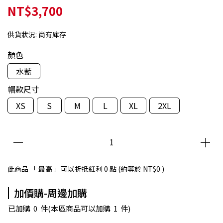
NT$3,700
供貨狀況:
尚有庫存
顏色
水藍
帽款尺寸
XS
S
M
L
XL
2XL
此商品 「 最高 」可以折抵紅利
0
點 (約等於
NT$0
)
加價購-周邊加購
已加購
0
件
(本區商品可以加購
1
件)