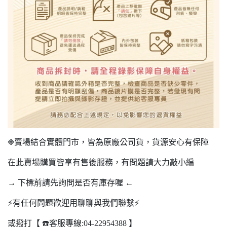
❉賣場結合實體門市，皆為原廠公司貨，貨源安心有保障
在此賣場購買皆享有售後服務，有問題請大力敲小編
→ 下標前請先詢問是否有庫存喔 ←
⚡️有任何問題歡迎用聊聊與我們聯繫⚡️
或撥打【 ☎️客服專線:04-22954388 】