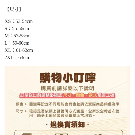
【尺寸】
XS：53-54cm
S：55-56cm
M：57-58cm
L：59-60cm
XL：61-62cm
2XL：63cm