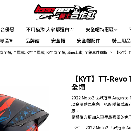
組合優惠
不用猶豫 大家都選白🤍
安全帽特惠區✨
專區💗
品牌館
安全帽
安全帽配件
騎士用品
安全帽
,
全罩式
,
KYT全罩式
,
KYT 安全帽
,
新品上市
,
全館單件88折
【KYT】T
【KYT】TT-Rev
全帽
2022 Moto2 世界冠軍 August
以金屬藍為主色，搭配隱藏式雪
感。
帽體後方更加入車手最喜愛的兔
2022 Moto2 世界冠軍 A
KYT