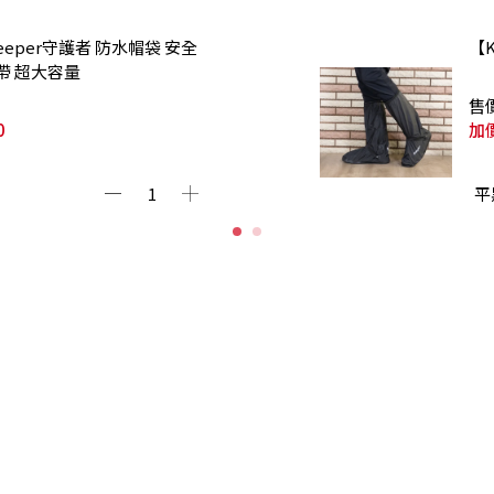
Keeper守護者 防水帽袋 安全
【
帶 超大容量
售
0
加