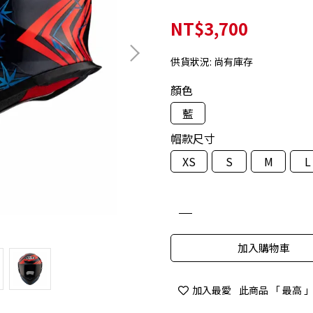
NT$3,700
供貨狀況:
尚有庫存
顏色
藍
帽款尺寸
XS
S
M
L
加入購物車
加入最愛
此商品 「 最高