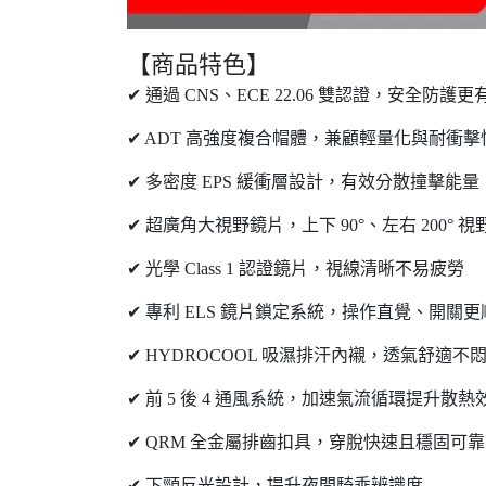
【商品特色】
✔ 通過 CNS、ECE 22.06 雙認證，安全防護
✔ ADT 高強度複合帽體，兼顧輕量化與耐衝擊
✔ 多密度 EPS 緩衝層設計，有效分散撞擊能量
✔ 超廣角大視野鏡片，上下 90°、左右 200° 
✔ 光學 Class 1 認證鏡片，視線清晰不易疲勞
✔ 專利 ELS 鏡片鎖定系統，操作直覺、開關更
✔ HYDROCOOL 吸濕排汗內襯，透氣舒適不
✔ 前 5 後 4 通風系統，加速氣流循環提升散熱
✔ QRM 全金屬排齒扣具，穿脫快速且穩固可靠
✔ 下頸反光設計，提升夜間騎乘辨識度