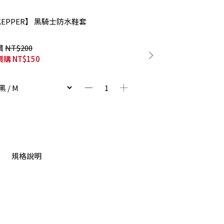
KEPPER】 黑騎士防水鞋套
價
NT$200
價購
NT$150
規格說明