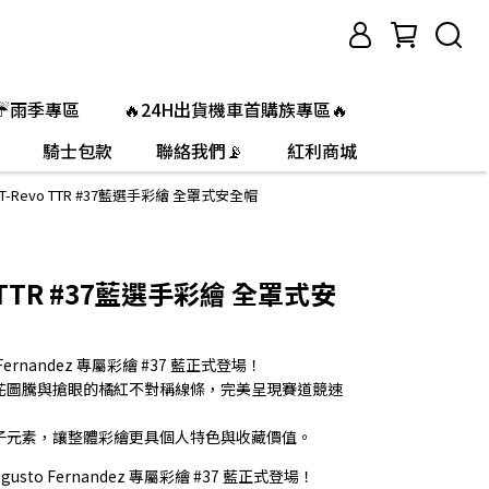
☔雨季專區
🔥24H出貨機車首購族專區🔥
騎士包款
聯絡我們📡
紅利商城
T-Revo TTR #37藍選手彩繪 全罩式安全帽
o TTR #37藍選手彩繪 全罩式安
o Fernandez 專屬彩繪 #37 藍正式登場！
花圖騰與搶眼的橘紅不對稱線條，完美呈現賽道競速
子元素，讓整體彩繪更具個人特色與收藏價值。
ugusto Fernandez 專屬彩繪 #37 藍正式登場！