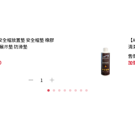
】安全帽放置墊 安全帽墊 橡膠
【
 展示墊 防滑墊
清
售
0
加