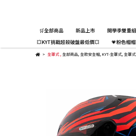
🛒全部商品
新品上市
開學季雙重
💥KYT挑戰超殺破盤最低價💥
💗粉色帽帽
全罩式
,
全部商品
,
全款安全帽
,
KYT-全罩式
,
全罩式