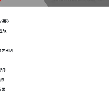
更有保障
性能
視野更開闊
順手
悶熱
效果