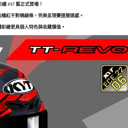
 專屬彩繪 #37 藍正式登場！
的橘紅不對稱線條，完美呈現賽道競速感。
體彩繪更具個人特色與收藏價值。