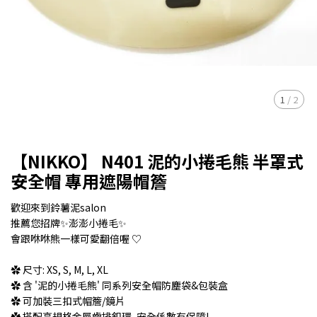
1
/
2
【NIKKO】 N401 泥的小捲毛熊 半罩式
安全帽 專用遮陽帽簷
歡迎來到鈴薯泥salon
推薦您招牌✨澎澎小捲毛✨
會跟咻咻熊一樣可愛翻倍喔‎ ♡
✿ 尺寸: XS, S, M, L, XL
✿ 含 '泥的小捲毛熊' 同系列安全帽防塵袋&包裝盒
✿ 可加裝三扣式帽簷/鏡片
✿ 搭配高規格金屬齒排釦環, 安全係數有保障!