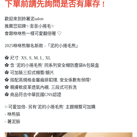
下單前請先詢問是否有庫存 !
歡迎來到鈴薯泥salon
推薦您招牌✨澎澎小捲毛✨
會跟咻咻熊一樣可愛翻倍喔 ‎♡
2025咻咻熊聯名新款 -「泥的小捲毛熊」
✿ 尺寸: XS, S, M, L, XL
✿ 含 '泥的小捲毛熊' 同系列安全帽防塵袋&包裝盒
✿ 可加裝三扣式帽簷/鏡片
✿ 搭配高規格金屬齒排釦環, 安全係數有保障!
✿ 親膚軟皮革透氣內襯, 三段式可拆洗
✿ 商品符合中華民國CNS認證
✨可愛加倍- 另有'泥的小捲毛熊' 主題帽簷可加購
- 咻熊臉
- 薯泥臉