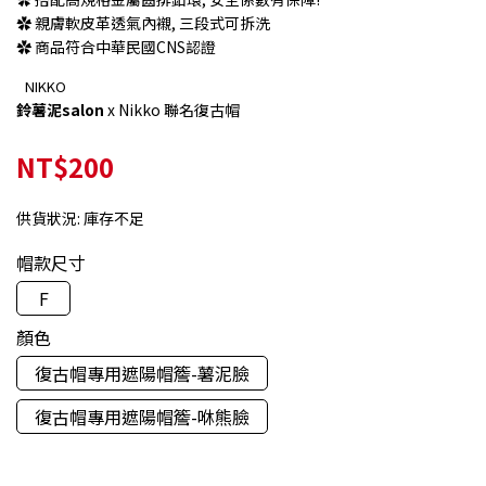
✿ 親膚軟皮革透氣內襯, 三段式可拆洗
✿ 商品符合中華民國CNS認證
NIKKO
鈴薯泥salon
x Nikko 聯名復古帽
NT$200
供貨狀況:
庫存不足
帽款尺寸
F
顏色
復古帽專用遮陽帽簷-薯泥臉
復古帽專用遮陽帽簷-咻熊臉