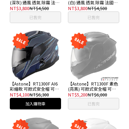
(深灰) 通風 透氣 除霧 法國
(白) 通風 透氣 除霧 法國品
品牌 可掀式安全帽 可樂帽
牌 可掀式安全帽 可樂帽 汽
NT$3,800
NT$4,500
NT$3,800
NT$4,500
汽水帽
水帽
已售完
已售完
【Astone】RT1300F AI6
【Astone】RT1300F 素色
彩繪款 可掀式安全帽 可樂
(亮黑) 可掀式安全帽 可樂
帽 內藏墨鏡
帽 內藏墨鏡
NT$4,100
NT$6,300
NT$5,200
NT$6,000
加入購物車
已售完