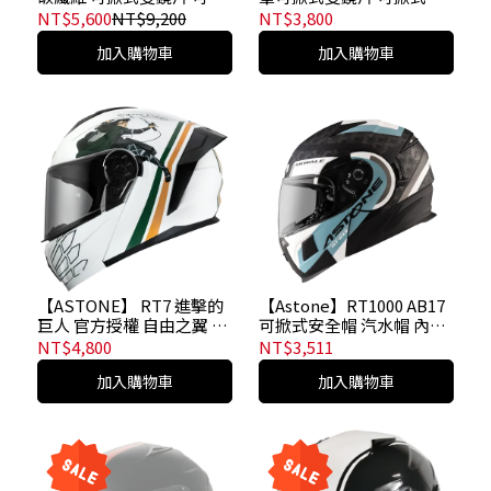
式安全帽 可樂帽 汽水帽
全帽 可樂帽 汽水帽
NT$5,600
NT$9,200
NT$3,800
加入購物車
加入購物車
【ASTONE】 RT7 進擊的
【Astone】RT1000 AB17
巨人 官方授權 自由之翼 可
可掀式安全帽 汽水帽 內藏
掀式雙鏡片 可掀式安全帽
墨鏡
NT$4,800
NT$3,511
可樂帽 汽水帽 全罩
加入購物車
加入購物車