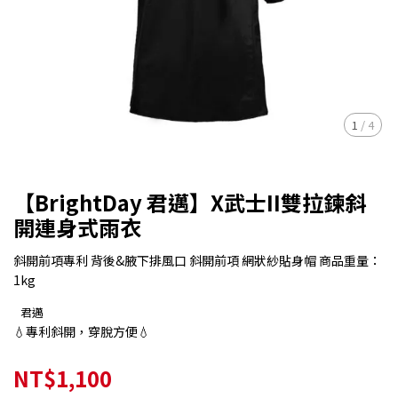
1
/
4
【BrightDay 君邁】X武士II雙拉鍊斜
開連身式雨衣
斜開前項專利 背後&腋下排風口 斜開前項 網狀紗貼身帽 商品重量：
1kg
君邁
💧專利斜開，穿脫方便💧
NT$1,100