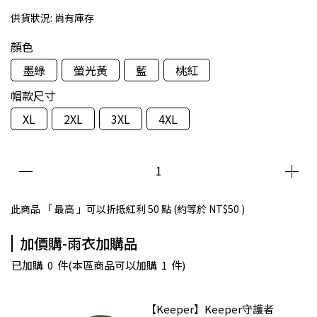
供貨狀況:
尚有庫存
顏色
墨綠
螢光黃
藍
桃紅
帽款尺寸
XL
2XL
3XL
4XL
此商品 「 最高 」可以折抵紅利
50
點 (約等於
NT$50
)
加價購-雨衣加購品
已加購
0
件
(本區商品可以加購
1
件)
【Keeper】Keeper守護者