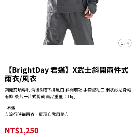
1
/
4
【BrightDay 君邁】X武士斜開兩件式
雨衣/風衣
斜開前項專利 背後&腋下排風口 斜開前項 手套型袖口 網狀紗貼身帽
雨褲-後片一片式剪裁 商品重量：1kg
君邁
💧流行時尚雨衣，展現自我風格💧
NT$1,250