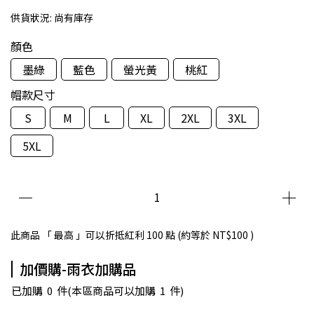
供貨狀況:
尚有庫存
顏色
墨綠
藍色
螢光黃
桃紅
帽款尺寸
S
M
L
XL
2XL
3XL
5XL
此商品 「 最高 」可以折抵紅利
100
點 (約等於
NT$100
)
加價購-雨衣加購品
已加購
0
件
(本區商品可以加購
1
件)