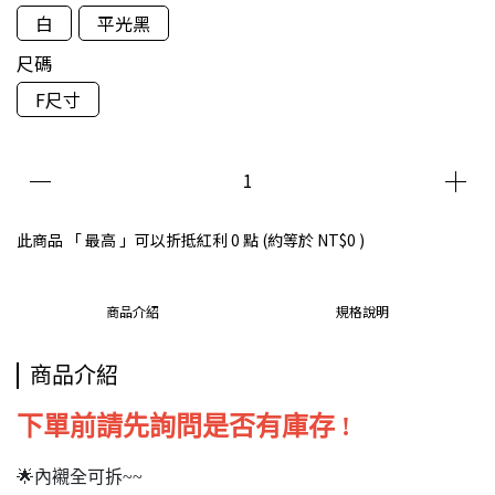
白
平光黑
尺碼
F尺寸
此商品 「 最高 」可以折抵紅利
0
點 (約等於
NT$0
)
商品介紹
規格說明
商品介紹
下單前請先詢問是否有庫存 !
🌟內襯全可拆~~