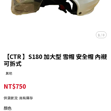
1
/
8
【CTR 】S180 加大型 雪帽 安全帽 內襯
可拆式
其他
NT$750
供貨狀況:
尚有庫存
顏色