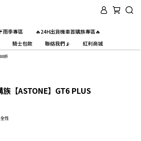
☔雨季專區
🔥24H出貨機車首購族專區🔥
騎士包款
聯絡我們📡
紅利商城
88折
族【ASTONE】GT6 PLUS
安全性