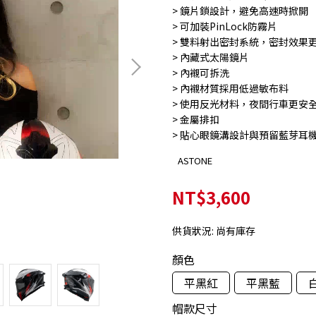
> 鏡片鎖設計，避免高速時掀開
> 可加裝PinLock防霧片
> 雙料射出密封系統，密封效果
> 內藏式太陽鏡片
> 內襯可拆洗
> 內襯材質採用低過敏布料
> 使用反光材料，夜間行車更安
> 金屬排扣
> 貼心眼鏡溝設計與預留藍芽耳
ASTONE
NT$3,600
供貨狀況:
尚有庫存
顏色
平黑紅
平黑藍
帽款尺寸