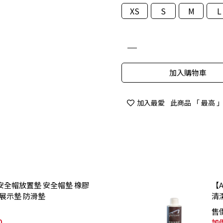
XS
S
M
L
加入購物車
加入最愛
此商品 「 最高
】安全帽放置墊 安全帽墊 橡膠
【
 展示墊 防滑墊
清
售
0
加