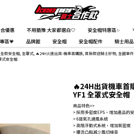
組合優惠
不用猶豫 大家都選白🤍
安全帽特惠區✨
專區💗
品牌館
安全帽
安全帽配件
騎士用品
,
全款安全帽
,
全罩式
,
🔥24H火速出貨-機車首購族
,
買新款送騎士好物
,
全館單件
 全罩式安全帽
🔥24H出貨機車首購
YF1 全罩式安全帽
商品特色>>
> 採用多密度EPS，增加產品的
> 6道氣孔通風系統
> 高階浮動式系統，增加氣密度
> 擾流凸點減少風切噪音