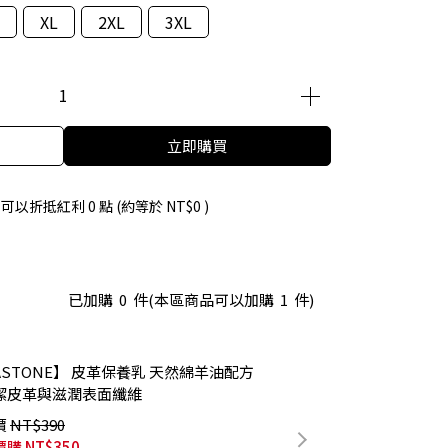
XL
2XL
3XL
立即購買
 」可以折抵紅利
0
點 (約等於
NT$0
)
已加購
0
件
(本區商品可以加購
1
件)
ASTONE】 皮革保養乳 天然綿羊油配方
潔皮革與滋潤表面纖維
價
NT$390
價購
NT$350