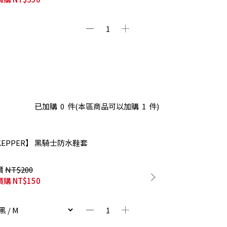
已加購
0
件
(本區商品可以加購
1
件)
KEPPER】 黑騎士防水鞋套
價
NT$200
價購
NT$150