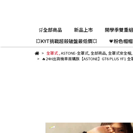
🛒全部商品
新品上市
開學季雙重
💥KYT挑戰超殺破盤最低價💥
💗粉色帽帽
全罩式
,
ASTONE-全罩式
,
全部商品
,
全罩式安全帽
🔥24H出貨機車首購族【ASTONE】GT6 PLUS YF1