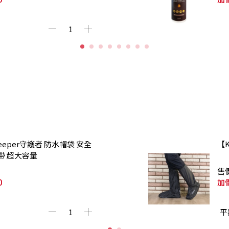
Keeper守護者 防水帽袋 安全
【
帶 超大容量
售
0
加