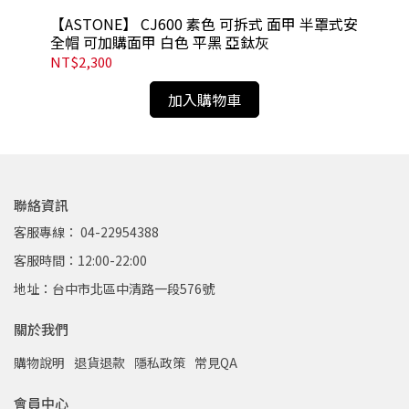
【ASTONE】 CJ600 素色 可拆式 面甲 半罩式安
【A
全帽 可加購面甲 白色 平黑 亞鈦灰
罩
NT$2,300
NT
加入購物車
聯絡資訊
客服專線： 04-22954388
客服時間：12:00-22:00
地址：台中市北區中清路一段576號
關於我們
購物說明
退貨退款
隱私政策
常見QA
會員中心