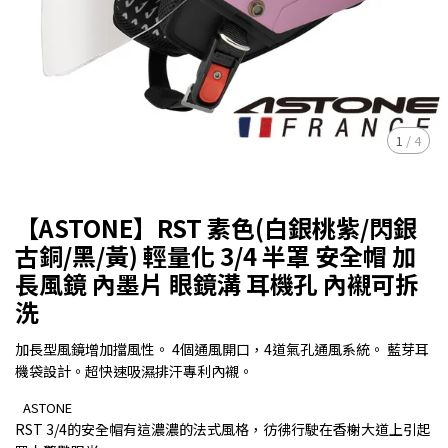
1
/
4
【ASTONE】RST 素色(白銀桃紫/閃銀
古銅/黑/黃) 輕量化 3/4 半罩 安全帽 加
長風鏡 內墨片 眼鏡溝 耳機孔 內襯可拆
洗
加長型風鏡增加擋風性。 4個通風開口，4道氣孔通風系統。 藍芽耳
機袋設計。超快速吸濕排汗專利內襯。
ASTONE
RST 3/4的安全帽有這濃濃的法式風格，彷彿行駛在香榭大道上引起