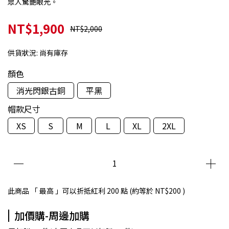
眾人驚艷眼光。
NT$1,900
NT$2,000
供貨狀況:
尚有庫存
顏色
消光閃銀古銅
平黑
帽款尺寸
XS
S
M
L
XL
2XL
此商品 「 最高 」可以折抵紅利
200
點 (約等於
NT$200
)
加價購-周邊加購