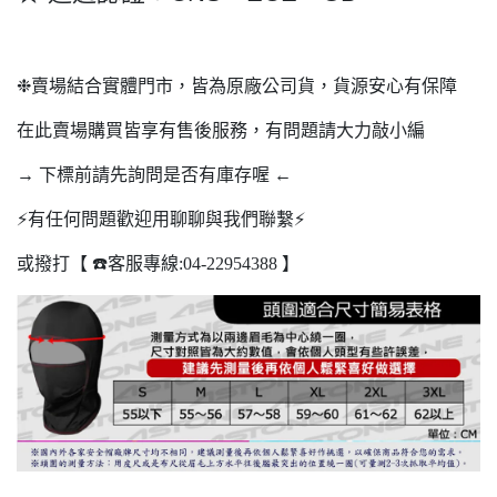
❉賣場結合實體門市，皆為原廠公司貨，貨源安心有保障
在此賣場購買皆享有售後服務，有問題請大力敲小編
→ 下標前請先詢問是否有庫存喔 ←
⚡️有任何問題歡迎用聊聊與我們聯繫⚡️
或撥打【 ☎️客服專線:04-22954388 】