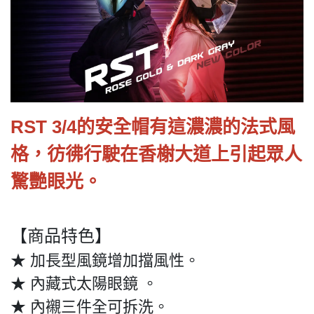
RST 3/4的安全帽有這濃濃的法式風
格，彷彿行駛在香榭大道上引起眾人
驚艷眼光。
【商品特色】
★ 加長型風鏡增加擋風性。
★ 內藏式太陽眼鏡 。
★ 內襯三件全可拆洗。