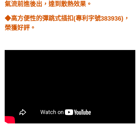
氣流前進後出，達到散熱效果。
◆高方便性的彈跳式插扣(專利字號383936)，
榮獲好評。