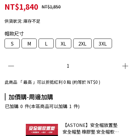
NT$1,840
NT$1,850
供貨狀況:
庫存不足
帽款尺寸
S
M
L
XL
2XL
3XL
此商品 「 最高 」可以折抵紅利
0
點 (約等於
NT$0
)
加價購-周邊加購
已加購
0
件
(本區商品可以加購
1
件)
【ASTONE】安全帽放置墊
安全帽墊 橡膠墊 安全帽軟墊