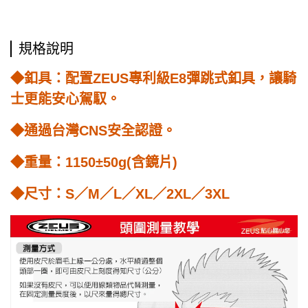
規格說明
◆釦具：配置ZEUS專利級E8彈跳式釦具，讓騎
士更能安心駕馭。
◆通過台灣CNS安全認證。
◆重量：1150±50g(含鏡片)
◆尺寸：S／M／L／XL／2XL／3XL