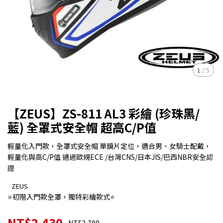
1
/
5
【ZEUS】ZS-811 AL3 彩繪 (珍珠黑/
藍) 全罩式安全帽 超高C/P值
輕量化入門款，全罩式安全帽 單鏡片定位，適合男、女騎士配戴，
輕量化與高C/P值 通過歐規ECE /台灣CNS/日本JIS/巴西NBR安全認
證
ZEUS
⭐初階入門款全罩，獨特彩繪款式⭐
NT$2,430