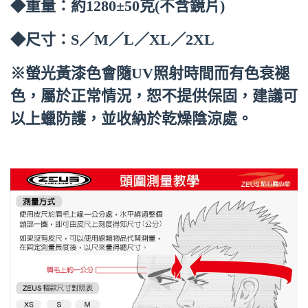
◆重量：約1280±50克(不含鏡片)
◆尺寸：S／M／L／XL／2XL
※螢光黃漆色會隨UV照射時間而有色衰褪
色，屬於正常情況，恕不提供保固，建議可
以上蠟防護，並收納於乾燥陰涼處。