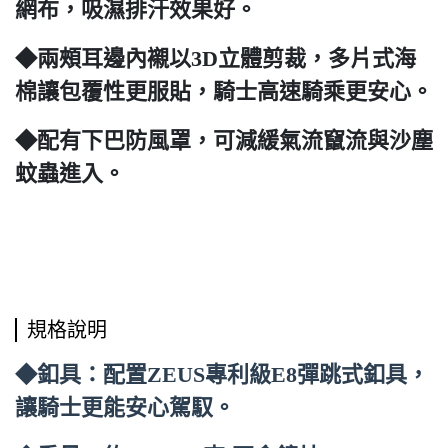
網布，吸濕排汗效果好。
◆兩頰耳邊內襯以3D立體剪裁，多片式海
棉讓包覆性更服貼，騎士高速騎乘更安心。
◆配有下巴防風罩，可減緩氣流竄流與沙塵
蚊蟲進入。
規格說明
◆釦具：配置ZEUS專利級E8彈跳式釦具，
讓騎士更能安心駕馭。