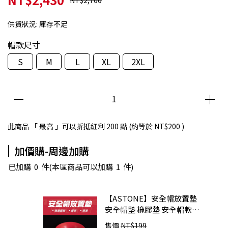
NT$2,700
供貨狀況:
庫存不足
帽款尺寸
S
M
L
XL
2XL
此商品 「 最高 」可以折抵紅利
200
點 (約等於
NT$200
)
加價購-周邊加購
已加購
0
件
(本區商品可以加購
1
件)
【ASTONE】安全帽放置墊
安全帽墊 橡膠墊 安全帽軟墊
展示墊 防滑墊
售價
NT$199