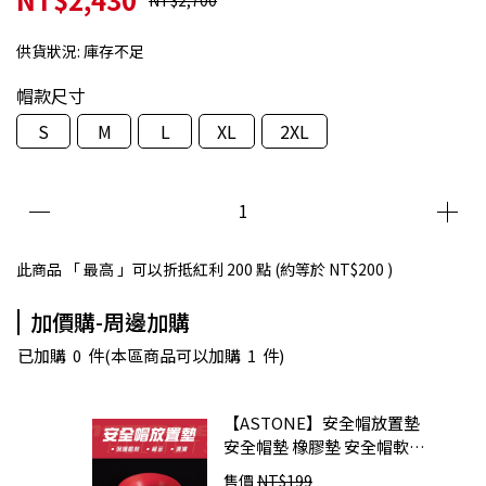
NT$2,700
供貨狀況:
庫存不足
帽款尺寸
S
M
L
XL
2XL
此商品 「 最高 」可以折抵紅利
200
點 (約等於
NT$200
)
加價購-周邊加購
已加購
0
件
(本區商品可以加購
1
件)
【ASTONE】安全帽放置墊
安全帽墊 橡膠墊 安全帽軟墊
展示墊 防滑墊
售價
NT$199