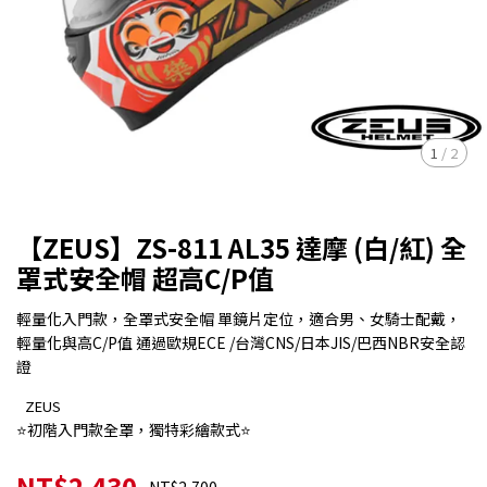
1
/
2
【ZEUS】ZS-811 AL35 達摩 (白/紅) 全
罩式安全帽 超高C/P值
輕量化入門款，全罩式安全帽 單鏡片定位，適合男、女騎士配戴，
輕量化與高C/P值 通過歐規ECE /台灣CNS/日本JIS/巴西NBR安全認
證
ZEUS
⭐初階入門款全罩，獨特彩繪款式⭐
NT$2,430