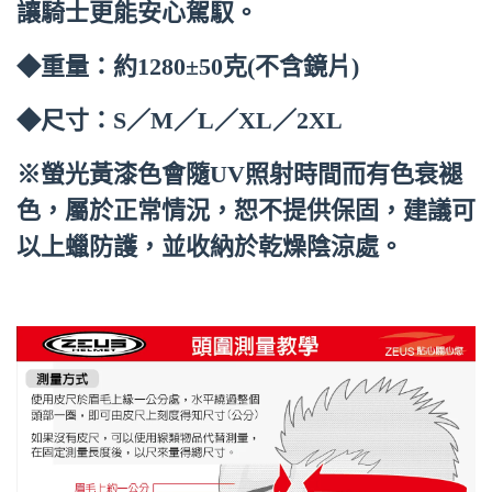
讓騎士更能安心駕馭。
◆重量：約1280±50克(不含鏡片)
◆尺寸：S／M／L／XL／2XL
※螢光黃漆色會隨UV照射時間而有色衰褪
色，屬於正常情況，恕不提供保固，建議可
以上蠟防護，並收納於乾燥陰涼處。