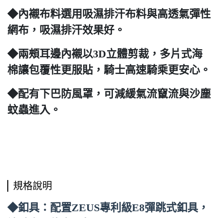
◆內襯布料選用吸濕排汗布料與高透氣彈性
網布，吸濕排汗效果好。
◆兩頰耳邊內襯以3D立體剪裁，多片式海
棉讓包覆性更服貼，騎士高速騎乘更安心。
◆配有下巴防風罩，可減緩氣流竄流與沙塵
蚊蟲進入。
規格說明
◆釦具：配置ZEUS專利級E8彈跳式釦具，