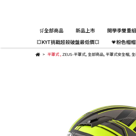
🛒全部商品
新品上市
開學季雙重
💥KYT挑戰超殺破盤最低價💥
💗粉色帽帽
半罩式
,
ZEUS-半罩式
,
全部商品
,
半罩式安全帽
,
全