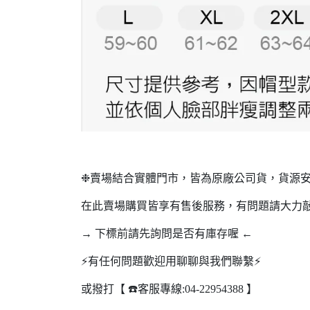
❉賣場結合實體門市，皆為原廠公司貨，貨源
在此賣場購買皆享有售後服務，有問題請大力
→ 下標前請先詢問是否有庫存喔 ←
⚡️有任何問題歡迎用聊聊與我們聯繫⚡️
或撥打【 ☎️客服專線:04-22954388 】