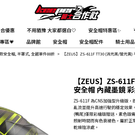
組合優惠
不用猶豫 大家都選白🤍
安全帽特惠區✨
專區💗
品牌館
安全帽
安全帽配件
騎士用品
款安全帽
,
半罩式
,
全館單件88折
【ZEUS】ZS-611F TT30 (消光黑/螢
【ZEUS】ZS-611
安全帽 內藏墨鏡 
ZS-611F 為CNS加強型升
亂流並提升高速行駛的穩定效果。 ※
(鴨尾)僅限彩繪版贈送，素色版需
照射時間而有色衰褪色，屬於正
乾燥陰涼處。