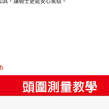
式釦具，讓騎士更能安心駕馭。
)