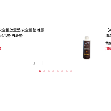
】安全帽放置墊 安全帽墊 橡膠
【
 展示墊 防滑墊
清
售
0
加