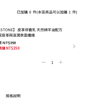
已加購
0
件
(本區商品可以加購
1
件)
ASTONE】 皮革保養乳 天然綿羊油配方
潔皮革與滋潤表面纖維
價
NT$390
價購
NT$350
規格說明