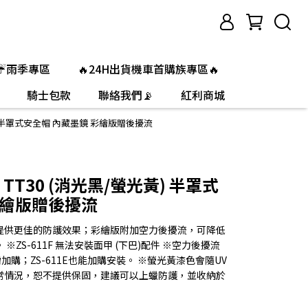
☔雨季專區
🔥24H出貨機車首購族專區🔥
騎士包款
聯絡我們📡
紅利商城
光黃) 半罩式安全帽 內藏墨鏡 彩繪版贈後擾流
F TT30 (消光黑/螢光黃) 半罩式
彩繪版贈後擾流
級版，提供更佳的防護效果；彩繪版附加空力後擾流，可降低
ZS-611F 無法安裝面甲 (下巴)配件 ※空力後擾流
加購；ZS-611E也能加購安裝。 ※螢光黃漆色會隨UV
常情況，恕不提供保固，建議可以上蠟防護，並收納於