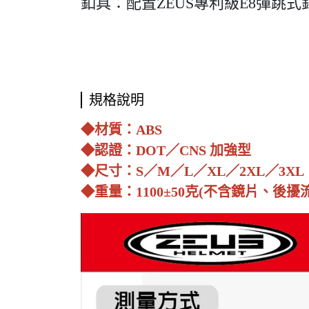
釦具：配置ZEUS專利級E8彈跳
規格說明
◆材質：ABS
◆認證：DOT／CNS 加強型
◆尺寸：S／M／L／XL／2XL／3XL
◆重量：1100±50克(不含鏡片、後擾流