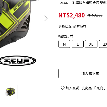
彩繪版附贈後擾流 雙鏡片
ZEUS
NT$2,480
NT$3,500
供貨狀況:
尚有庫存
帽款尺寸
M
L
XL
2
加入購物車
加入最愛
此商品 「 最高