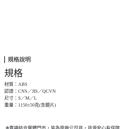
規格說明
規格
材質：ABS
認證：CNS／JIS／QCVN
尺寸：S／M／L
重量：1150±50克(含鏡片)
❉賣場結合實體門市，皆為原廠公司貨，貨源安心有保障