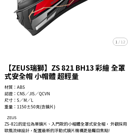
1
/
12
【ZEUS瑞獅】ZS 821 BH13 彩繪 全罩
式安全帽 小帽體 超輕量
材質：ABS
認證：CNS／JIS／QCVN
尺寸：S／M／L
重量：1150±50克(含鏡片)
ZEUS
ZS-821的定位為單鏡片、入門款的小帽體全罩式安全帽， 外觀採用
歐風流線設計，配置最新的浮動式鏡片機構更是矚目焦點!