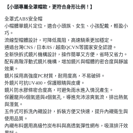
【小頭專屬全罩帽款，更符合身形比例！】
全罩式ABS安全帽
小帽體單鏡片定位，適合小頭族、女生、小孩配戴，輕盈小
巧。
流線型帽體設計，可降低風阻，高速騎乘更加穩定。
通過台灣CNS / 日本JIS / 越南QCVN等國家安全認證。
全新快拆式鏡片機構設計，操作簡單又方便，省時又省力。
配有高階浮動式鏡片機構，增加鏡片與帽體的密合度與靜謐
效果。
鏡片採用高強度PC材質，耐用度高，不易破碎。
外鏡片可抗UV400，保護眼睛與皮膚。
鏡片防水膠條密合度高，可避免雨水進入情況產生。
保麗龍共6個氣道與4個氣孔，導進充沛涼爽氣流，排出熱氣
與溼氣。
五件式可拆洗內襯設計，拆裝方便又快速，提升內襯衛生與
使用品質。
內襯布料選用高級竹炭布料與高透氣彈性網布，吸濕排汗效
果好。