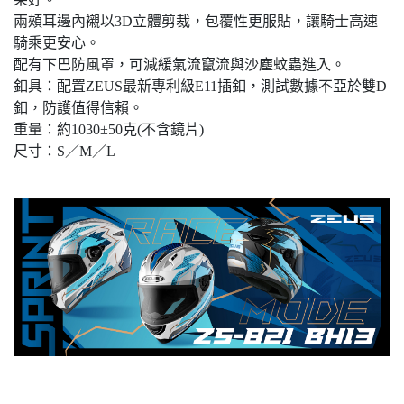
兩頰耳邊內襯以3D立體剪裁，包覆性更服貼，讓騎士高速
騎乘更安心。
配有下巴防風罩，可減緩氣流竄流與沙塵蚊蟲進入。
釦具：配置ZEUS最新專利級E11插釦，測試數據不亞於雙D
釦，防護值得信賴。
重量：約1030±50克(不含鏡片)
尺寸：S／M／L